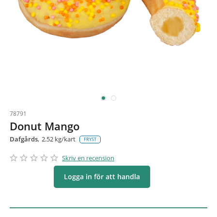
78791
Donut Mango
Dafgårds
2.52 kg/kart
FRYST
star_border
star
star_border
star
star_border
star
star_border
star
star_border
star
Skriv en recension
Logga in för att handla