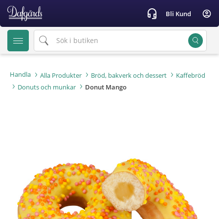
text.skipToContent
text.skipToNavigation
headset_mic
account_circle
Bli Kund
Handla
Alla Produkter
Bröd, bakverk och dessert
Kaffebröd
Donuts och munkar
Donut Mango