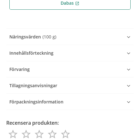
Dabas
open_in_new
Näringsvärden
(100 g)
Innehållsförteckning
Förvaring
Tillagningsanvisningar
Förpackningsinformation
Recensera produkten:
star_border
star_border
star_border
star_border
star_border
star_border
star_border
star_border
star_border
star_border