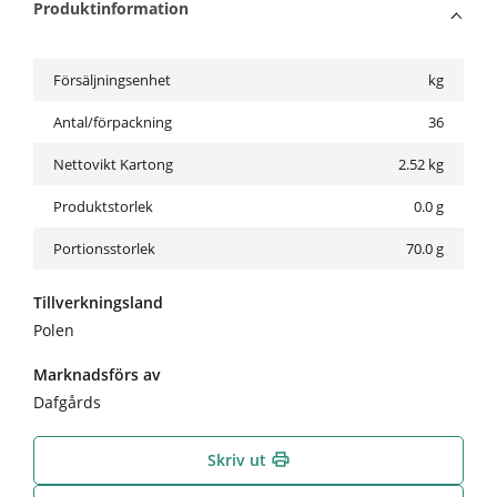
Produktinformation
Försäljningsenhet
kg
Antal/förpackning
36
Nettovikt Kartong
2.52
kg
Produktstorlek
0.0 g
Portionsstorlek
70.0 g
Tillverkningsland
Polen
Marknadsförs av
Dafgårds
Skriv ut
print