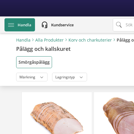
text.skipToContent
text.skipToNavigation
headset_mic
Handla
Kundservice
Handla
Alla Produkter
Korv och charkuterier
Pålägg o
Pålägg och kallskuret
Smörgåspålägg
Märkning
Lagringstyp