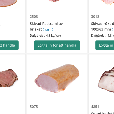
2503
3018
,
Skivad Pastrami av
Skivad rökt d
brisket
100x63 mm
KYLT
Dafgårds
4.8 kg/kart
Dafgårds
4.8 
tt handla
Logga in för att handla
Logga in
5075
4851
Sotad kotlett