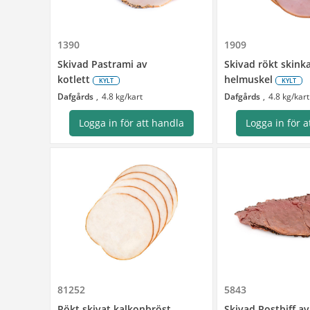
1390
1909
Skivad Pastrami av
Skivad rökt skinka
kotlett
helmuskel
KYLT
KYLT
Dafgårds
4.8 kg/kart
Dafgårds
4.8 kg/kart
Logga in för att handla
Logga in för a
81252
5843
Rökt skivat kalkonbröst
Skivad Rostbiff av