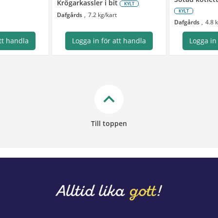
Krögarkassler i bit
KYLT
KYLT
Dafgårds
7.2 kg/kart
Dafgårds
4.8 
tt handla
Logga in för att handla
Logga in
keyboard_arrow_up
Till toppen