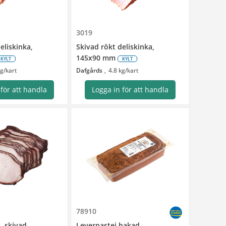
3019
eliskinka,
Skivad rökt deliskinka,
145x90 mm
KYLT
KYLT
kg/kart
Dafgårds
4.8 kg/kart
 för att handla
Logga in för att handla
78910
, skivad
Leverpastej bakad