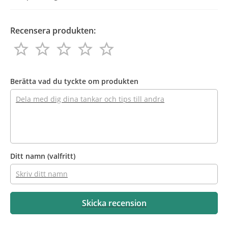
Recensera produkten:
star_border
star_border
star_border
star_border
star_border
star_border
star_border
star_border
star_border
star_border
Recensera
produkten
Berätta vad du tyckte om produkten
Ditt namn
(valfritt)
Skicka recension