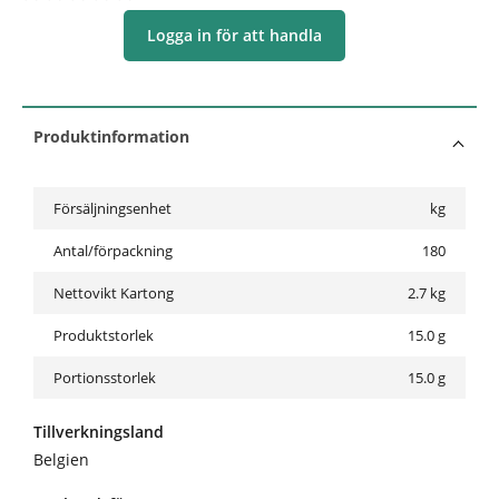
Logga in för att handla
Produktinformation
Försäljningsenhet
kg
Antal/förpackning
180
Nettovikt Kartong
2.7
kg
Produktstorlek
15.0 g
Portionsstorlek
15.0 g
Tillverkningsland
Belgien