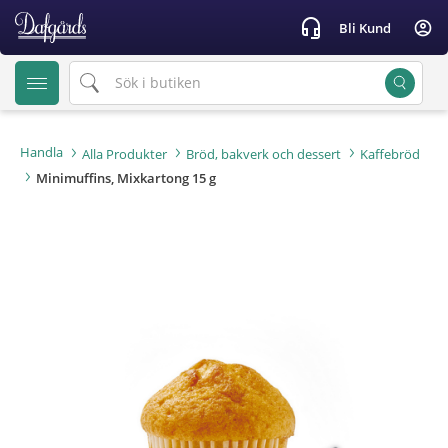
text.skipToContent
text.skipToNavigation
headset_mic
account_circle
Bli Kund
Handla
Alla Produkter
Bröd, bakverk och dessert
Kaffebröd
Minimuffins, Mixkartong 15 g