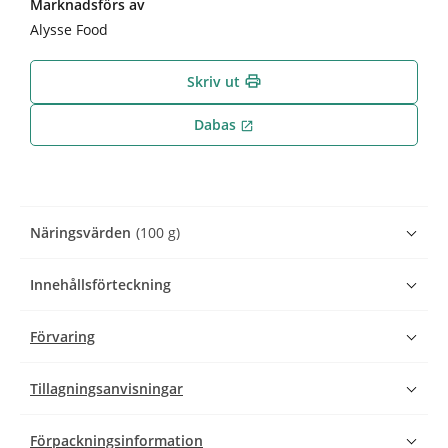
Marknadsförs av
Alysse Food
Skriv ut
print
Dabas
open_in_new
Näringsvärden
(100 g)
Innehållsförteckning
Förvaring
Tillagningsanvisningar
Förpackningsinformation