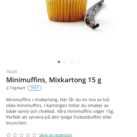
76429
Minimuffins, Mixkartong 15 g
2.7 kg/kart
FRYST
Minimuffins i mixkartong. Här får du en mix av två
olika minimuffins. I kartongen hittar du smaker av
både vanilj och choklad. Våra minimuffins väger 15g.
Perfekt att servera på den lyxiga frukostbuffén eller
brunchen.
star_border
star
star_border
star
star_border
star
star_border
star
star_border
star
Skriv en recension