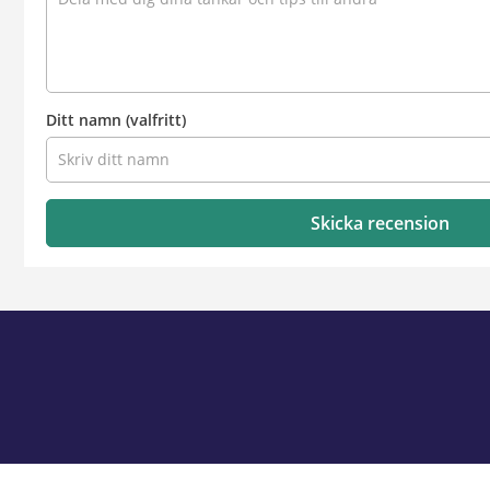
Ditt namn
(valfritt)
Skicka recension