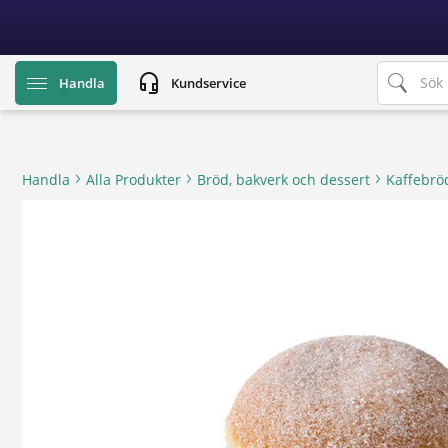
text.skipToContent
text.skipToNavigation
headset_mic
Handla
Kundservice
Handla
Alla Produkter
Bröd, bakverk och dessert
Kaffebrö