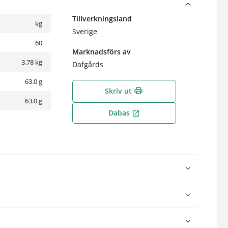
Tillverkningsland
kg
Sverige
60
Marknadsförs av
3.78
kg
Dafgårds
63.0 g
Skriv ut
print
63.0 g
Dabas
open_in_new