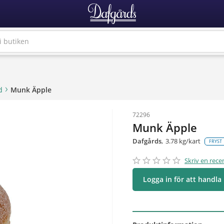
d
Munk Äpple
72296
Munk Äpple
Dafgårds
3.78 kg/kart
FRYST
star_border
star
star_border
star
star_border
star
star_border
star
star_border
star
Skriv en rece
Logga in för att handla