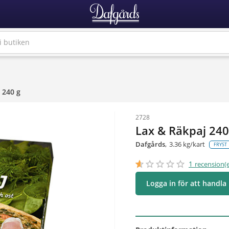
 240 g
2728
Lax & Räkpaj 240
Dafgårds
3.36 kg/kart
FRYST
star_border
star
star_border
star
star_border
star
star_border
star
star_border
star
1
recension(e
Logga in för att handla