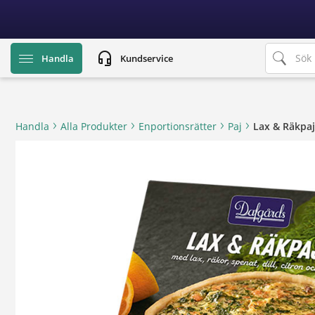
text.skipToContent
text.skipToNavigation
headset_mic
Handla
Kundservice
Handla
Alla Produkter
Enportionsrätter
Paj
Lax & Räkpaj