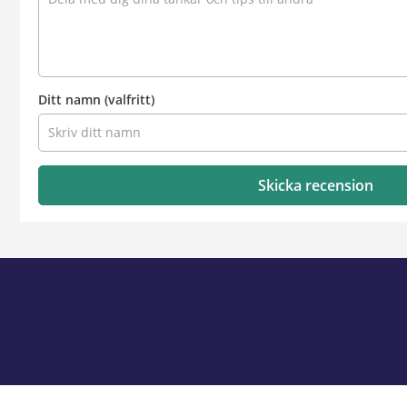
Ditt namn
(valfritt)
Skicka recension