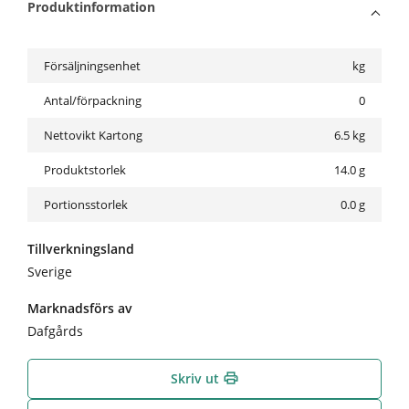
Produktinformation
Försäljningsenhet
kg
Antal/förpackning
0
Nettovikt Kartong
6.5
kg
Produktstorlek
14.0 g
Portionsstorlek
0.0 g
Tillverkningsland
Sverige
Marknadsförs av
Dafgårds
Skriv ut
print