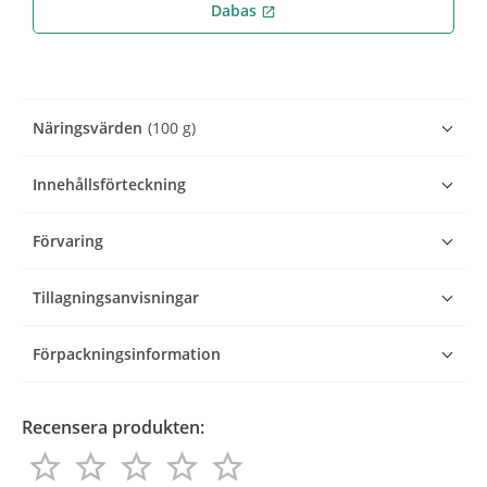
Dabas
open_in_new
Näringsvärden
(100 g)
Innehållsförteckning
Förvaring
Tillagningsanvisningar
Förpackningsinformation
Recensera produkten:
star_border
star_border
star_border
star_border
star_border
star_border
star_border
star_border
star_border
star_border