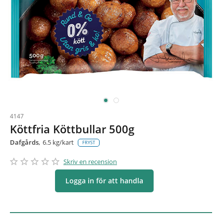
4147
Köttfria Köttbullar 500g
Dafgårds
6.5 kg/kart
FRYST
star_border
star
star_border
star
star_border
star
star_border
star
star_border
star
Skriv en recension
Logga in för att handla