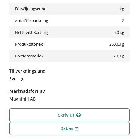
Försäljningsenhet
kg
Antal/förpackning
2
Nettovikt Kartong
5.0
kg
Produktstorlek
2500.0 g
Portionsstorlek
70.0 g
Tillverkningsland
Sverige
Marknadsförs av
Magnihill AB
Skriv ut
print
Dabas
open_in_new