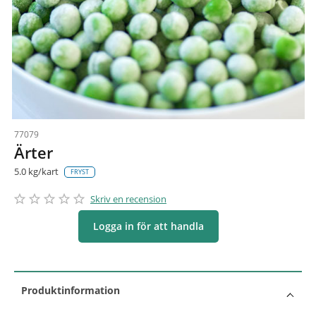
77079
Ärter
5.0 kg/kart
FRYST
star_border
star
star_border
star
star_border
star
star_border
star
star_border
star
Skriv en recension
Logga in för att handla
Produktinformation