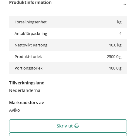
Produktinformation
Försäljningsenhet
kg
Antal/förpackning
4
Nettovikt Kartong
10.0
kg
Produktstorlek
2500.0 g
Portionsstorlek
100.0 g
Tillverkningsland
Nederländerna
Marknadsförs av
Aviko
Skriv ut
print