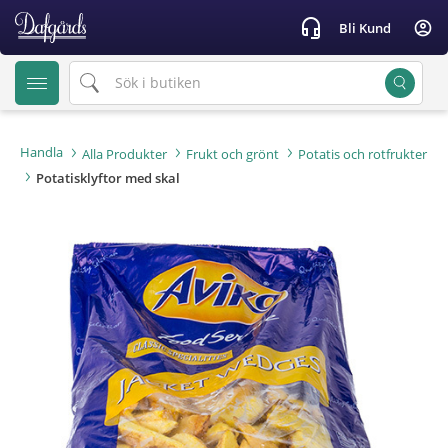
text.skipToContent
text.skipToNavigation
headset_mic
account_circle
Bli Kund
Handla
Alla Produkter
Frukt och grönt
Potatis och rotfrukter
Potatisklyftor med skal