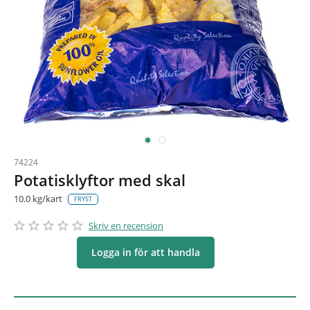
74224
Potatisklyftor med skal
10.0 kg/kart
FRYST
star_border
star
star_border
star
star_border
star
star_border
star
star_border
star
Skriv en recension
Logga in för att handla