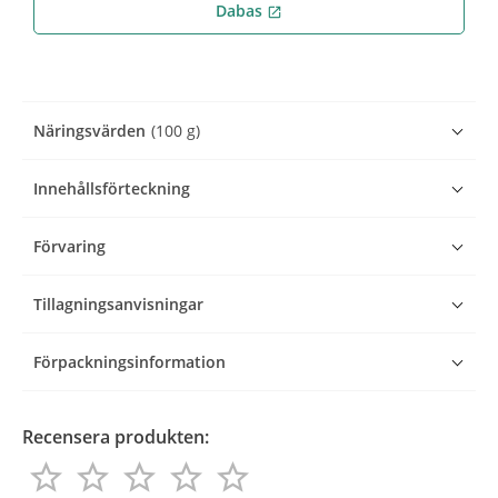
Dabas
open_in_new
Näringsvärden
(100 g)
Innehållsförteckning
Förvaring
Tillagningsanvisningar
Förpackningsinformation
Recensera produkten:
star_border
star_border
star_border
star_border
star_border
star_border
star_border
star_border
star_border
star_border