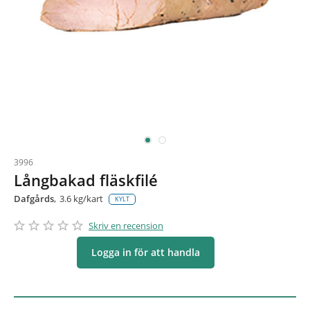
3996
Långbakad fläskfilé
Dafgårds
3.6 kg/kart
KYLT
star_border
star
star_border
star
star_border
star
star_border
star
star_border
star
Skriv en recension
Logga in för att handla