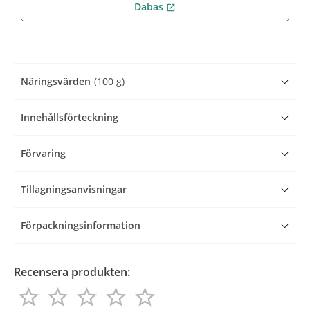
Dabas
open_in_new
Näringsvärden
(100 g)
Innehållsförteckning
Förvaring
Tillagningsanvisningar
Förpackningsinformation
Recensera produkten:
star_border
star_border
star_border
star_border
star_border
star_border
star_border
star_border
star_border
star_border