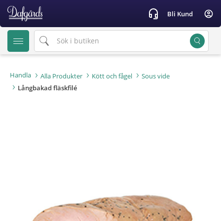
text.skipToContent
text.skipToNavigation
headset_mic
account_circle
Bli Kund
Handla
Alla Produkter
Kött och fågel
Sous vide
Långbakad fläskfilé