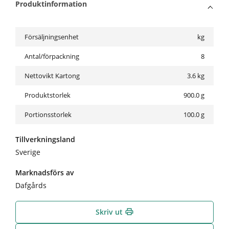
Produktinformation
Försäljningsenhet
kg
Antal/förpackning
8
Nettovikt Kartong
3.6
kg
Produktstorlek
900.0 g
Portionsstorlek
100.0 g
Tillverkningsland
Sverige
Marknadsförs av
Dafgårds
Skriv ut
print