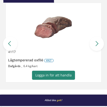
4117
Lågtempererad oxfilé
KYLT
Dafgårds
6.4 kg/kart
Logga in för att handla