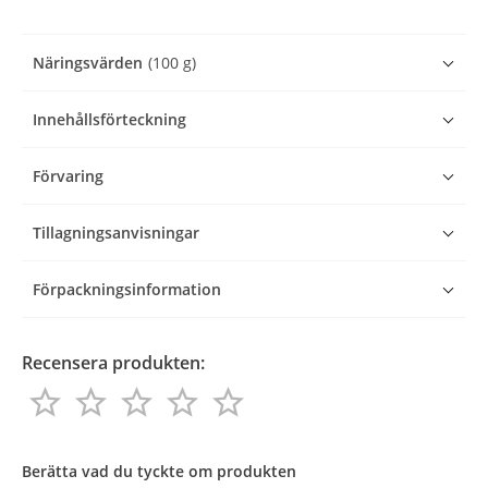
Näringsvärden
(100 g)
Innehållsförteckning
Förvaring
Tillagningsanvisningar
Förpackningsinformation
Recensera produkten:
star_border
star_border
star_border
star_border
star_border
star_border
star_border
star_border
star_border
star_border
Recensera
produkten
Berätta vad du tyckte om produkten