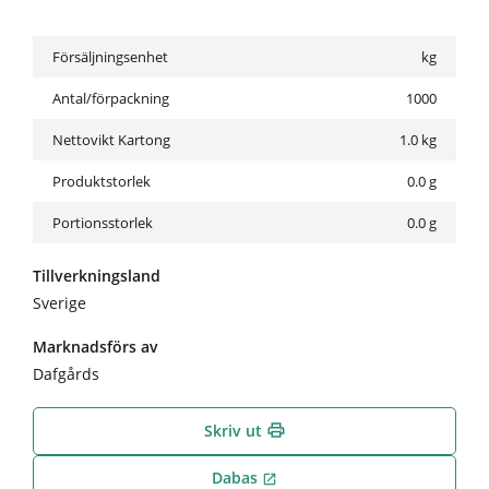
Försäljningsenhet
kg
Antal/förpackning
1000
Nettovikt Kartong
1.0
kg
Produktstorlek
0.0 g
Portionsstorlek
0.0 g
Tillverkningsland
Sverige
Marknadsförs av
Dafgårds
Skriv ut
print
Dabas
open_in_new