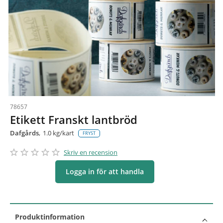
78657
Etikett Franskt lantbröd
Dafgårds
1.0 kg/kart
FRYST
star_border
star
star_border
star
star_border
star
star_border
star
star_border
star
Skriv en recension
Logga in för att handla
Produktinformation