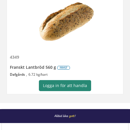
4349
Franskt Lantbröd 560 g
FRYST
Dafgårds
6.72 kg/kart
Logga in för att handla