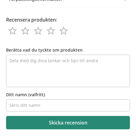
Recensera produkten:
star_border
star_border
star_border
star_border
star_border
star_border
star_border
star_border
star_border
star_border
Recensera
produkten
Berätta vad du tyckte om produkten
Ditt namn
(valfritt)
Skicka recension