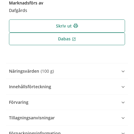
Marknadsförs av
Dafgårds
Skriv ut
print
Dabas
open_in_new
Näringsvärden
(100 g)
Innehållsförteckning
Förvaring
Tillagningsanvisningar
Förpackningsinformation