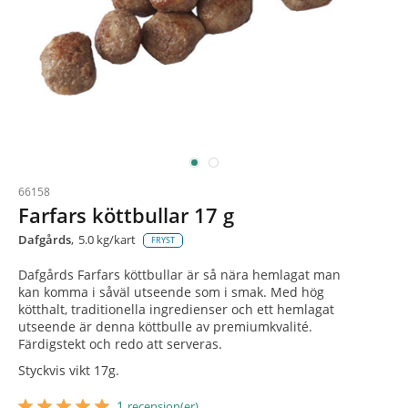
66158
Farfars köttbullar 17 g
Dafgårds
5.0 kg/kart
FRYST
Dafgårds Farfars köttbullar är så nära hemlagat man
kan komma i såväl utseende som i smak. Med hög
kötthalt, traditionella ingredienser och ett hemlagat
utseende är denna köttbulle av premiumkvalité.
Färdigstekt och redo att serveras.
Styckvis vikt 17g.
star_border
star
star_border
star
star_border
star
star_border
star
star_border
star
1
recension(er)