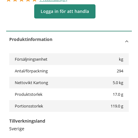
Logga in för att handla
Produktinformation
Försäljningsenhet
kg
Antal/förpackning
294
Nettovikt Kartong
5.0
kg
Produktstorlek
17.0 g
Portionsstorlek
119.0 g
Tillverkningsland
Sverige