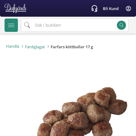
text.skipToContent
text.skipToNavigation
headset_mic
account_circle
Bli Kund
Handla
Färdiglagat
Farfars köttbullar 17 g