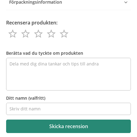
Förpackningsinformation
Recensera produkten:
star_border
star_border
star_border
star_border
star_border
star_border
star_border
star_border
star_border
star_border
Recensera
produkten
Berätta vad du tyckte om produkten
Ditt namn
(valfritt)
Skicka recension