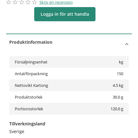
star_border
star
star_border
star
star_border
star
star_border
star
star_border
star
Skriv en recension
Logga in för att handla
Produktinformation
Försäljningsenhet
kg
Antal/förpackning
150
Nettovikt Kartong
4.5
kg
Produktstorlek
30.0 g
Portionsstorlek
120.0 g
Tillverkningsland
Sverige