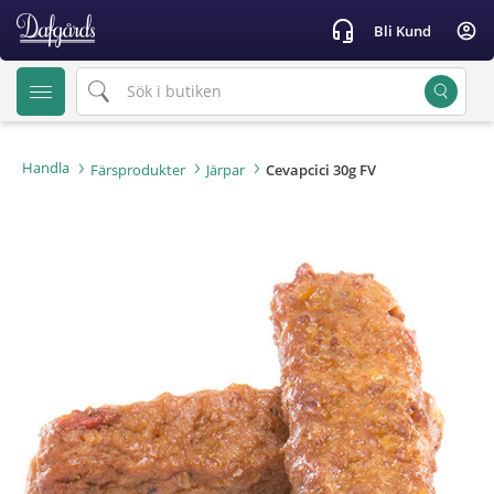
text.skipToContent
text.skipToNavigation
headset_mic
account_circle
Bli Kund
Handla
Färsprodukter
Järpar
Cevapcici 30g FV