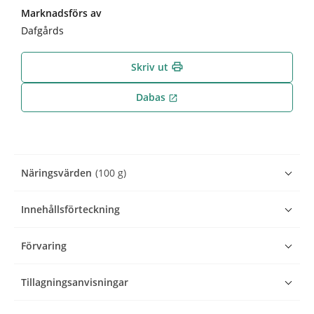
Marknadsförs av
Dafgårds
Skriv ut
print
Dabas
open_in_new
Näringsvärden
(100 g)
Innehållsförteckning
Förvaring
Tillagningsanvisningar