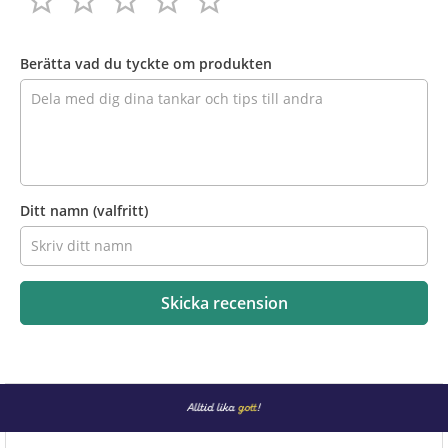
star_border
star_border
star_border
star_border
star_border
star_border
star_border
star_border
star_border
star_border
Recensera
produkten
Berätta vad du tyckte om produkten
Ditt namn
(valfritt)
Skicka recension