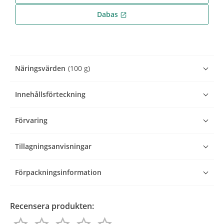
Dabas
open_in_new
Näringsvärden
(100 g)
Innehållsförteckning
Förvaring
Tillagningsanvisningar
Förpackningsinformation
Recensera produkten: