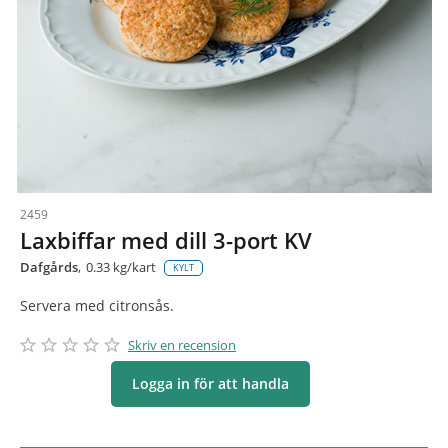
2459
Laxbiffar med dill 3-port KV
Dafgårds
0.33 kg/kart
KYLT
Servera med citronsås.
star_border
star
star_border
star
star_border
star
star_border
star
star_border
star
Skriv en recension
Logga in för att handla