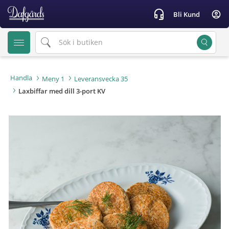
text.skipToContent
text.skipToNavigation
headset_mic
account_circle
Bli Kund
Handla
Meny 1
Leveransvecka 35
Laxbiffar med dill 3-port KV