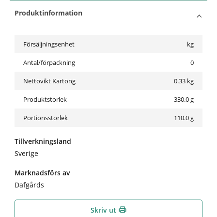
Produktinformation
Försäljningsenhet
kg
Antal/förpackning
0
Nettovikt Kartong
0.33
kg
Produktstorlek
330.0 g
Portionsstorlek
110.0 g
Tillverkningsland
Sverige
Marknadsförs av
Dafgårds
Skriv ut
print