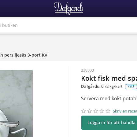
h persiljesås 3-port KV
230503
Kokt fisk med spa
Dafgårds
0.72 kg/kart
KYLT
Servera med kokt potati
star_border
star
star_border
star
star_border
star
star_border
star
star_border
star
Skriv en rece
Logga in för att handla