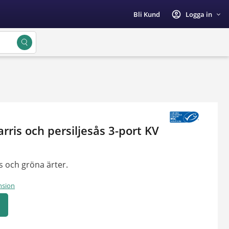
account_circle
Bli Kund
Logga in
rris och persiljesås 3-port KV
s och gröna ärter.
nsion