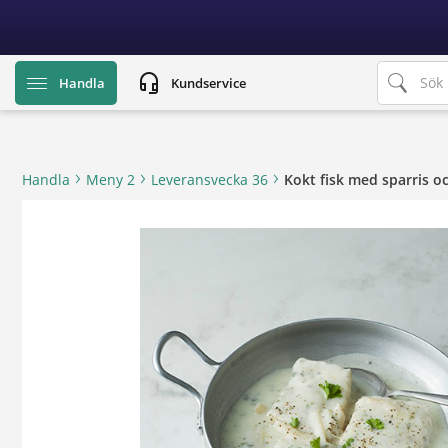
text.skipToContent
text.skipToNavigation
headset_mic
Handla
Kundservice
Handla
Meny 2
Leveransvecka 36
Kokt fisk med sparris oc