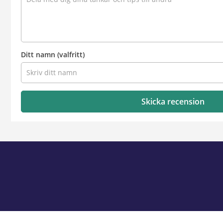
Ditt namn
(valfritt)
Skicka recension