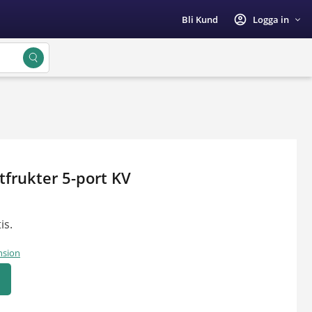
account_circle
Bli Kund
Logga in
tfrukter 5-port KV
is.
nsion