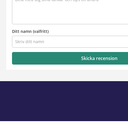
Ditt namn
(valfritt)
Skicka recension