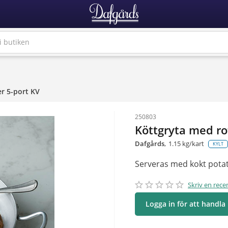
r 5-port KV
250803
Köttgryta med ro
Dafgårds
1.15 kg/kart
KYLT
Serveras med kokt potat
star_border
star
star_border
star
star_border
star
star_border
star
star_border
star
Skriv en rece
Logga in för att handla