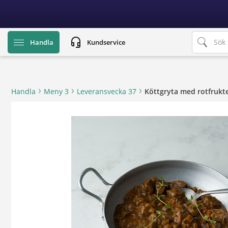
text.skipToContent
text.skipToNavigation
headset_mic
Handla
Kundservice
Handla
Meny 3
Leveransvecka 37
Köttgryta med rotfrukte