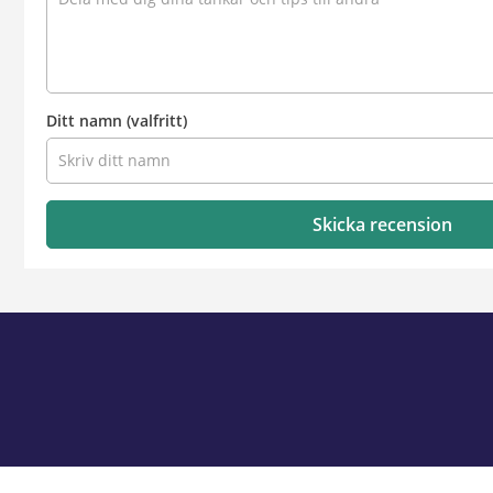
Ditt namn
(valfritt)
Skicka recension