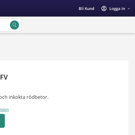
account_circle
Bli Kund
Logga in
 FV
och inkokta rödbetor.
nsion