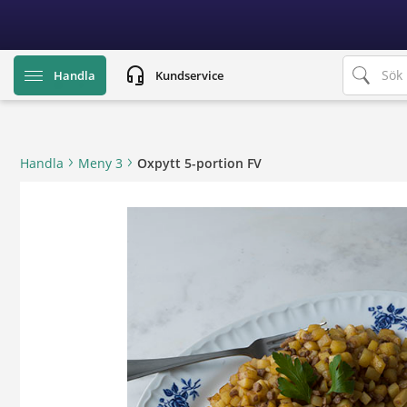
text.skipToContent
text.skipToNavigation
headset_mic
Handla
Kundservice
Handla
Meny 3
Oxpytt 5-portion FV