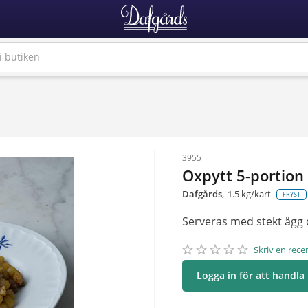
3955
Oxpytt 5-portion
Dafgårds
1.5 kg/kart
FRYST
Serveras med stekt ägg 
star_border
star
star_border
star
star_border
star
star_border
star
star_border
star
Skriv en rece
Logga in för att handla