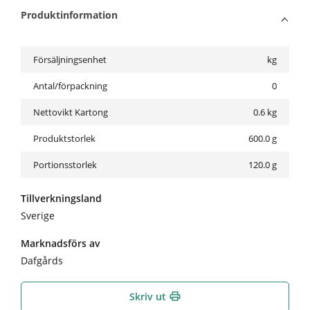
Produktinformation
Försäljningsenhet
kg
Antal/förpackning
0
Nettovikt Kartong
0.6
kg
Produktstorlek
600.0 g
Portionsstorlek
120.0 g
Tillverkningsland
Sverige
Marknadsförs av
Dafgårds
Skriv ut
print