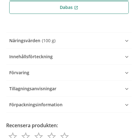
Dabas
open_in_new
Näringsvärden
(100 g)
Innehållsförteckning
Förvaring
Tillagningsanvisningar
Förpackningsinformation
Recensera produkten:
star_border
star_border
star_border
star_border
star_border
star_border
star_border
star_border
star_border
star_border