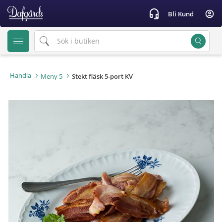
text.skipToContent
text.skipToNavigation
headset_mic
account_circle
Bli Kund
Handla
Meny 5
Stekt fläsk 5-port KV