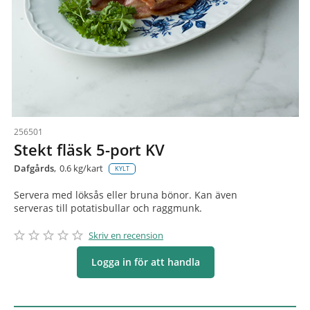
256501
Stekt fläsk 5-port KV
Dafgårds
0.6 kg/kart
KYLT
Servera med löksås eller bruna bönor. Kan även
serveras till potatisbullar och raggmunk.
star_border
star
star_border
star
star_border
star
star_border
star
star_border
star
Skriv en recension
Logga in för att handla