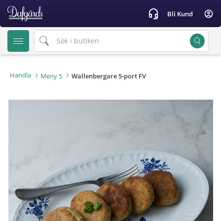
text.skipToContent
text.skipToNavigation
headset_mic
account_circle
Bli Kund
Handla
Meny 5
Wallenbergare 5-port FV