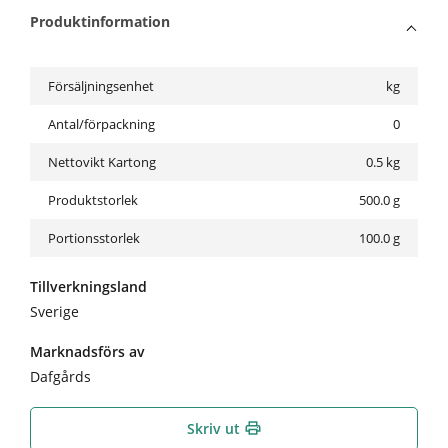
Produktinformation
Försäljningsenhet
kg
Antal/förpackning
0
Nettovikt Kartong
0.5
kg
Produktstorlek
500.0 g
Portionsstorlek
100.0 g
Tillverkningsland
Sverige
Marknadsförs av
Dafgårds
Skriv ut
print