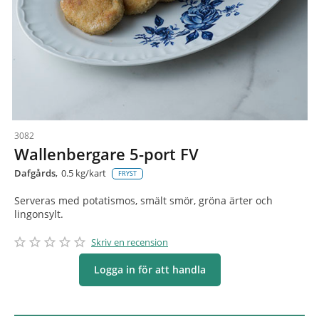
3082
Wallenbergare 5-port FV
Dafgårds
0.5 kg/kart
FRYST
Serveras med potatismos, smält smör, gröna ärter och
lingonsylt.
star_border
star
star_border
star
star_border
star
star_border
star
star_border
star
Skriv en recension
Logga in för att handla