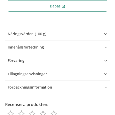
Dabas
open_in_new
Näringsvärden
(100 g)
Innehållsförteckning
Förvaring
Tillagningsanvisningar
Förpackningsinformation
Recensera produkten:
star_border
star_border
star_border
star_border
star_border
star_border
star_border
star_border
star_border
star_border