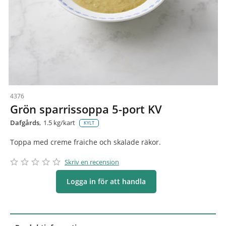
4376
Grön sparrissoppa 5-port KV
Dafgårds
1.5 kg/kart
KYLT
Toppa med creme fraiche och skalade räkor.
star_border
star
star_border
star
star_border
star
star_border
star
star_border
star
Skriv en recension
Logga in för att handla