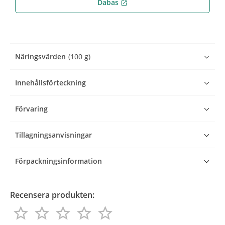
Dabas
open_in_new
Näringsvärden
(100 g)
Innehållsförteckning
Förvaring
Tillagningsanvisningar
Förpackningsinformation
Recensera produkten:
star_border
star_border
star_border
star_border
star_border
star_border
star_border
star_border
star_border
star_border