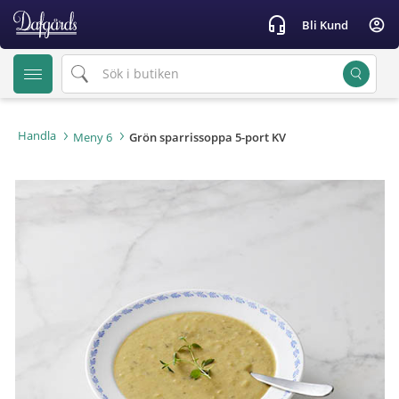
text.skipToContent
text.skipToNavigation
headset_mic
account_circle
Bli Kund
Handla
Meny 6
Grön sparrissoppa 5-port KV