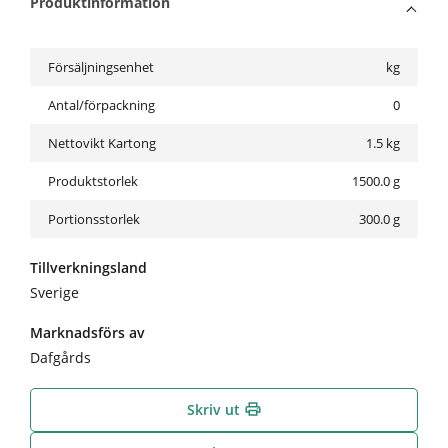
Produktinformation
Försäljningsenhet
kg
Antal/förpackning
0
Nettovikt Kartong
1.5
kg
Produktstorlek
1500.0 g
Portionsstorlek
300.0 g
Tillverkningsland
Sverige
Marknadsförs av
Dafgårds
Skriv ut
print