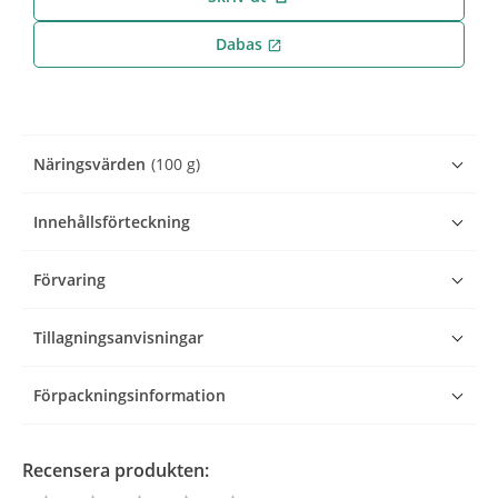
Dabas
open_in_new
Näringsvärden
(100 g)
Innehållsförteckning
Förvaring
Tillagningsanvisningar
Förpackningsinformation
Recensera produkten: