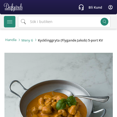
text.skipToContent
text.skipToNavigation
headset_mic
account_circle
Bli Kund
Handla
Meny 6
Kycklinggryta (Flygande Jakob) 5-port KV