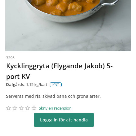
3296
Kycklinggryta (Flygande Jakob) 5-
port KV
Dafgårds
1.15 kg/kart
KYLT
Serveras med ris, skivad bana och gröna ärter.
star_border
star
star_border
star
star_border
star
star_border
star
star_border
star
Skriv en recension
Logga in för att handla