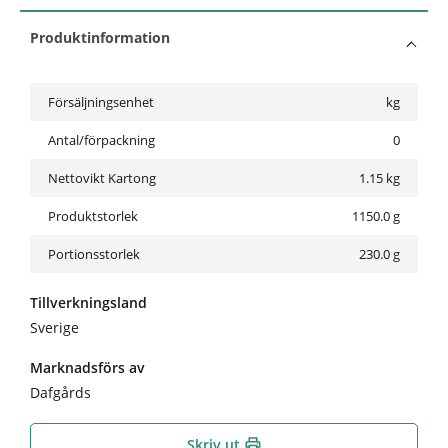
Produktinformation
Försäljningsenhet
kg
Antal/förpackning
0
Nettovikt Kartong
1.15
kg
Produktstorlek
1150.0 g
Portionsstorlek
230.0 g
Tillverkningsland
Sverige
Marknadsförs av
Dafgårds
Skriv ut
print