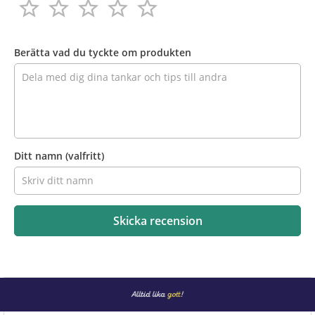
star_border
star_border
star_border
star_border
star_border
star_border
star_border
star_border
star_border
star_border
Recensera
produkten
Berätta vad du tyckte om produkten
Ditt namn
(valfritt)
Skicka recension