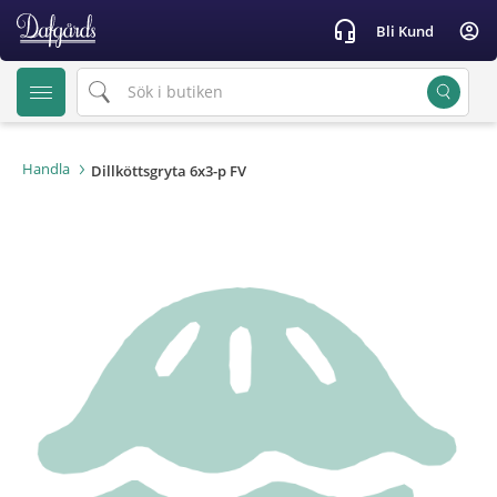
text.skipToContent
text.skipToNavigation
headset_mic
account_circle
Bli Kund
Handla
Dillköttsgryta 6x3-p FV