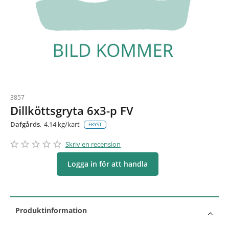
3857
Dillköttsgryta 6x3-p FV
Dafgårds
4.14 kg/kart
FRYST
star_border
star
star_border
star
star_border
star
star_border
star
star_border
star
Skriv en recension
Logga in för att handla
Produktinformation