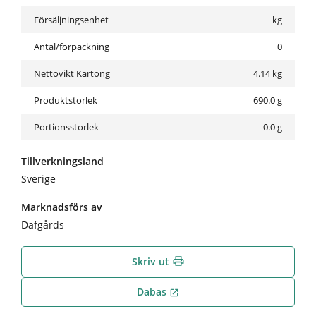
Försäljningsenhet
kg
Antal/förpackning
0
Nettovikt Kartong
4.14
kg
Produktstorlek
690.0 g
Portionsstorlek
0.0 g
Tillverkningsland
Sverige
Marknadsförs av
Dafgårds
Skriv ut
print
Dabas
open_in_new