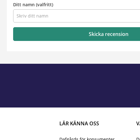
Ditt namn
(valfritt)
Skicka recension
LÄR KÄNNA OSS
V
Dafgårds för konsumenter
D