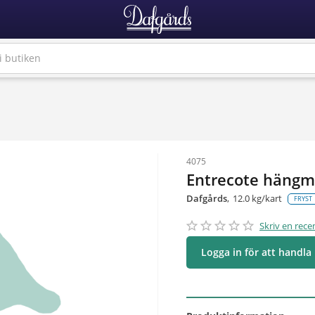
4075
Entrecote hängm
Dafgårds
12.0 kg/kart
FRYST
star_border
star
star_border
star
star_border
star
star_border
star
star_border
star
Skriv en rece
Logga in för att handla