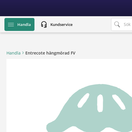
text.skipToContent
text.skipToNavigation
headset_mic
Handla
Kundservice
Handla
Entrecote hängmörad FV