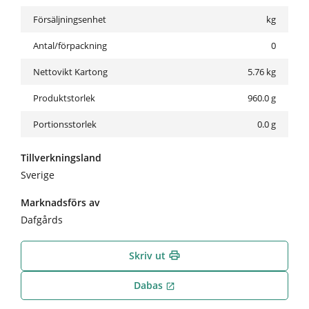
Försäljningsenhet
kg
Antal/förpackning
0
Nettovikt Kartong
5.76
kg
Produktstorlek
960.0 g
Portionsstorlek
0.0 g
Tillverkningsland
Sverige
Marknadsförs av
Dafgårds
Skriv ut
print
Dabas
open_in_new