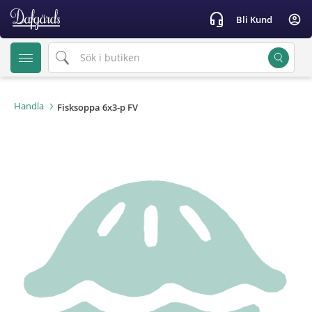
text.skipToContent
text.skipToNavigation
headset_mic
account_circle
Bli Kund
Handla
Fisksoppa 6x3-p FV