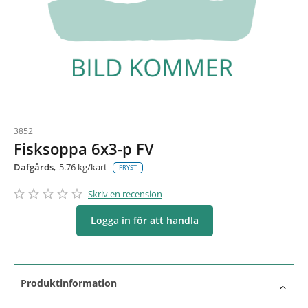
3852
Fisksoppa 6x3-p FV
Dafgårds
5.76 kg/kart
FRYST
star_border
star
star_border
star
star_border
star
star_border
star
star_border
star
Skriv en recension
Logga in för att handla
Produktinformation