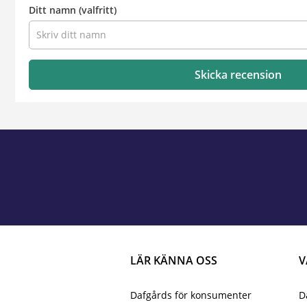
Ditt namn
(valfritt)
Skicka recension
LÄR KÄNNA OSS
V
Dafgårds för konsumenter
D