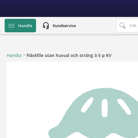
text.skipToContent
text.skipToNavigation
headset_mic
Handla
Kundservice
Handla
Fläskfile utan huvud och sträng 3-5 p KV