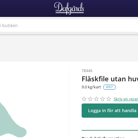
78446
Fläskfile utan hu
9.0 kg/kart
KYLT
star_border
star
star_border
star
star_border
star
star_border
star
star_border
star
Skriv en rece
Logga in för att handla