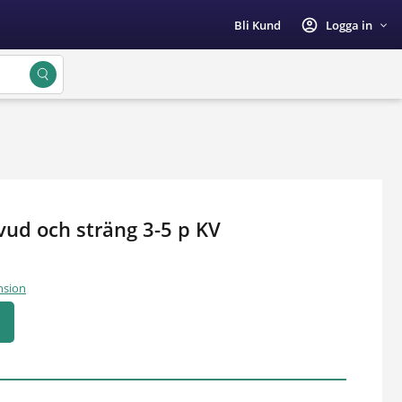
account_circle
Bli Kund
Logga in
vud och sträng 3-5 p KV
nsion