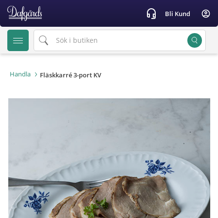
text.skipToContent
text.skipToNavigation
headset_mic
account_circle
Bli Kund
Handla
Fläskkarré 3-port KV