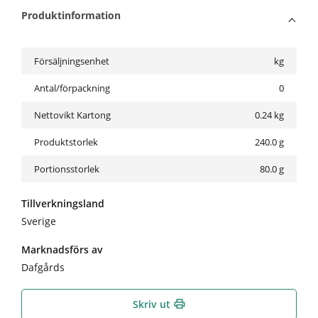
Produktinformation
Försäljningsenhet
kg
Antal/förpackning
0
Nettovikt Kartong
0.24
kg
Produktstorlek
240.0 g
Portionsstorlek
80.0 g
Tillverkningsland
Sverige
Marknadsförs av
Dafgårds
Skriv ut
print