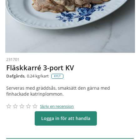
231701
Fläskkarré 3-port KV
Dafgårds
0.24 kg/kart
KYLT
Serveras med gräddsås, smaksätt den gärna med
finhackade katrinplommon.
star_border
star
star_border
star
star_border
star
star_border
star
star_border
star
Skriv en recension
Logga in för att handla