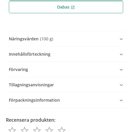
Dabas
open_in_new
Näringsvärden
(100 g)
Innehållsförteckning
Förvaring
Tillagningsanvisningar
Förpackningsinformation
Recensera produkten:
star_border
star_border
star_border
star_border
star_border
star_border
star_border
star_border
star_border
star_border