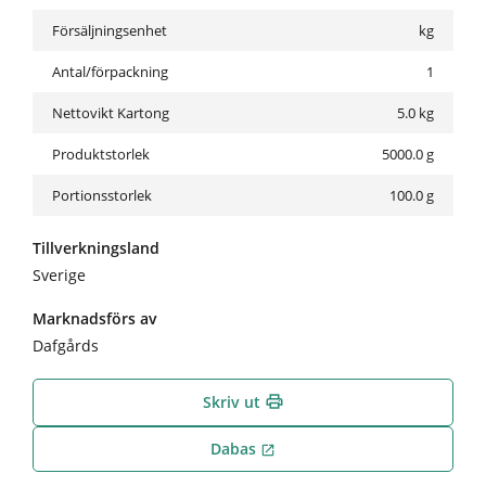
Försäljningsenhet
kg
Antal/förpackning
1
Nettovikt Kartong
5.0
kg
Produktstorlek
5000.0 g
Portionsstorlek
100.0 g
Tillverkningsland
Sverige
Marknadsförs av
Dafgårds
Skriv ut
print
Dabas
open_in_new