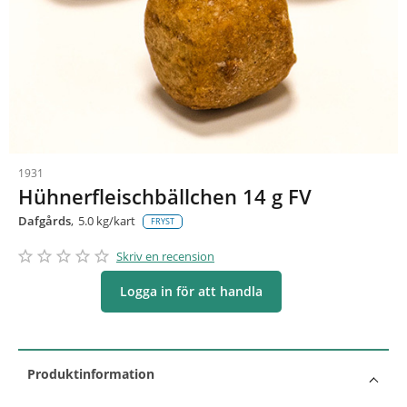
1931
Hühnerfleischbällchen 14 g FV
Dafgårds
5.0 kg/kart
FRYST
star_border
star
star_border
star
star_border
star
star_border
star
star_border
star
Skriv en recension
Logga in för att handla
Produktinformation