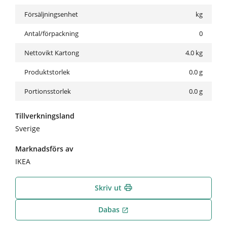
Försäljningsenhet
kg
Antal/förpackning
0
Nettovikt Kartong
4.0
kg
Produktstorlek
0.0 g
Portionsstorlek
0.0 g
Tillverkningsland
Sverige
Marknadsförs av
IKEA
Skriv ut
print
Dabas
open_in_new