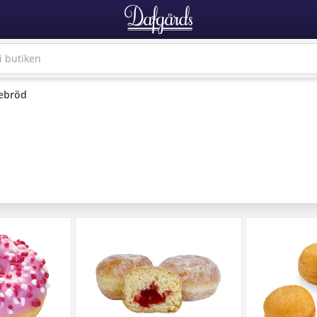
ebröd