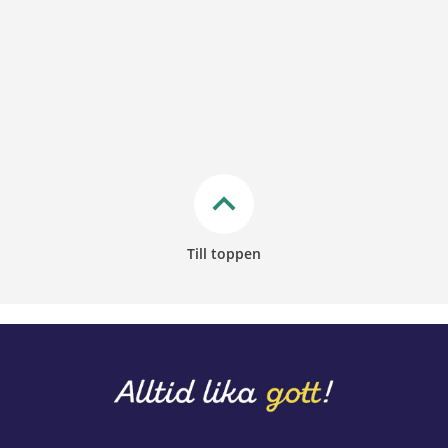
keyboard_arrow_up
Till toppen