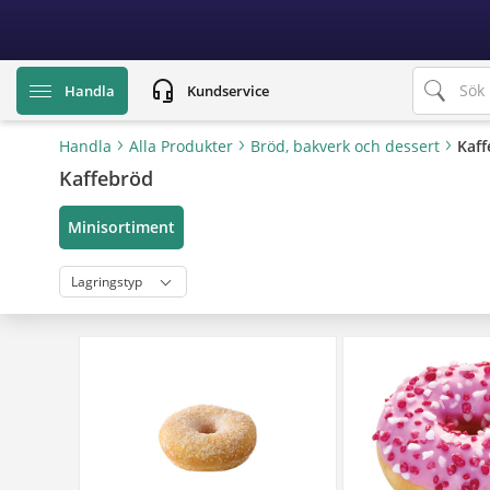
text.skipToContent
text.skipToNavigation
headset_mic
Handla
Kundservice
Handla
Alla Produkter
Bröd, bakverk och dessert
Kaff
Kaffebröd
Minisortiment
Lagringstyp