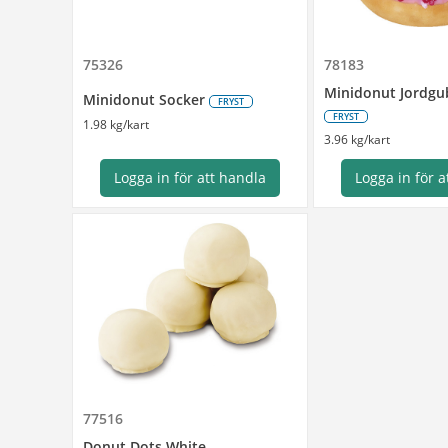
75326
78183
Minidonut Jordgu
Minidonut Socker
FRYST
FRYST
1.98 kg/kart
3.96 kg/kart
Logga in för att handla
Logga in för a
77516
Donut Dots White