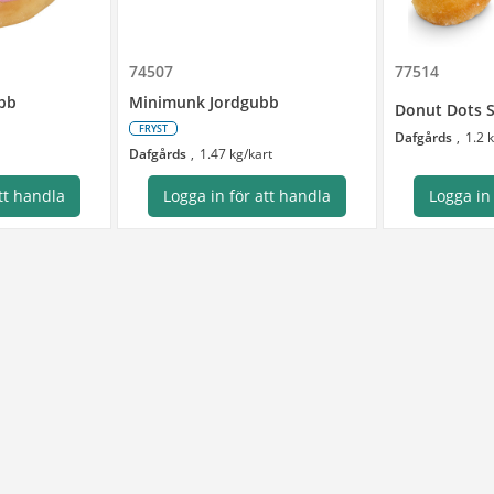
74507
77514
bb
Minimunk Jordgubb
Donut Dots 
FRYST
Dafgårds
1.2 
Dafgårds
1.47 kg/kart
tt handla
Logga in för att handla
Logga in