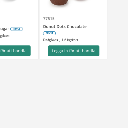
77515
Donut Dots Chocolate
Sugar
FRYST
FRYST
kg/kart
Dafgårds
1.6 kg/kart
 för att handla
Logga in för att handla