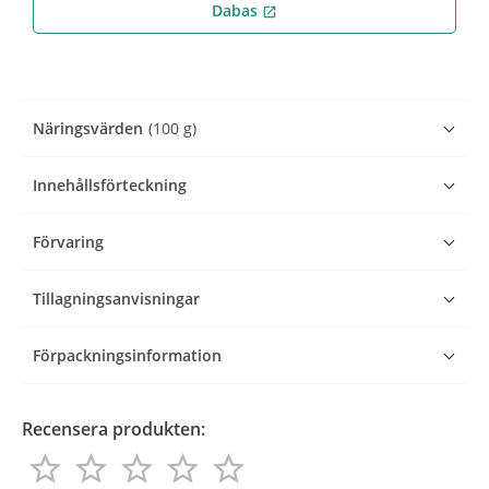
Dabas
open_in_new
Näringsvärden
(100 g)
Innehållsförteckning
Förvaring
Tillagningsanvisningar
Förpackningsinformation
Recensera produkten:
star_border
star_border
star_border
star_border
star_border
star_border
star_border
star_border
star_border
star_border