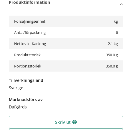
Produktinformation
Försäljningsenhet
kg
Antal/förpackning
6
Nettovikt Kartong
2.1
kg
Produktstorlek
350.0 g
Portionsstorlek
350.0 g
Tillverkningsland
Sverige
Marknadsförs av
Dafgårds
Skriv ut
print