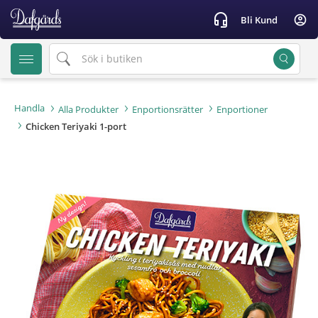
text.skipToContent
text.skipToNavigation
headset_mic
account_circle
Bli Kund
Handla
Alla Produkter
Enportionsrätter
Enportioner
Chicken Teriyaki 1-port