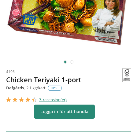
4196
Chicken Teriyaki 1-port
Dafgårds
2.1 kg/kart
FRYST
star_border
star
star_border
star
star_border
star
star_border
star
star_border
star
3
recension(er)
Logga in för att handla