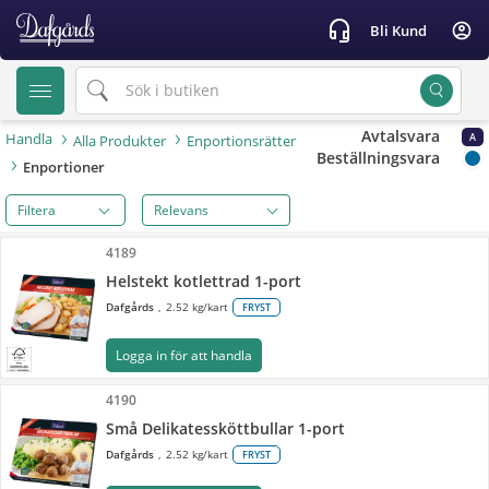
text.skipToContent
text.skipToNavigation
headset_mic
account_circle
Bli Kund
Avtalsvara
Handla
A
Alla Produkter
Enportionsrätter
Beställningsvara
Enportioner
Filtera
4189
Helstekt kotlettrad 1-port
Dafgårds
2.52 kg/kart
FRYST
Logga in för att handla
4190
Små Delikatessköttbullar 1-port
Dafgårds
2.52 kg/kart
FRYST