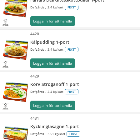
Dafgårds
2.4 kg/kart
FRYST
Logga in för att handla
4420
Kålpudding 1-port
Dafgårds
2.4 kg/kart
FRYST
Logga in för att handla
4429
Korv Stroganoff 1-port
Dafgårds
2.4 kg/kart
FRYST
Logga in för att handla
4431
Kycklinglasagne 1-port
Dafgårds
3.51 kg/kart
FRYST