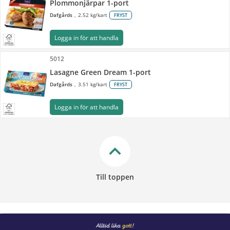
Plommonjärpar 1-port
Dafgårds
2.52 kg/kart
FRYST
Logga in för att handla
5012
Lasagne Green Dream 1-port
Dafgårds
3.51 kg/kart
FRYST
Logga in för att handla
keyboard_arrow_up
Till toppen