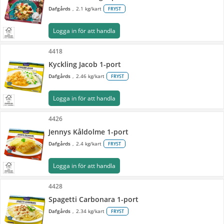
Dafgårds
2.1 kg/kart
FRYST
Logga in för att handla
4418
Kyckling Jacob 1-port
Dafgårds
2.46 kg/kart
FRYST
Logga in för att handla
4426
Jennys Kåldolme 1-port
Dafgårds
2.4 kg/kart
FRYST
Logga in för att handla
4428
Spagetti Carbonara 1-port
Dafgårds
2.34 kg/kart
FRYST