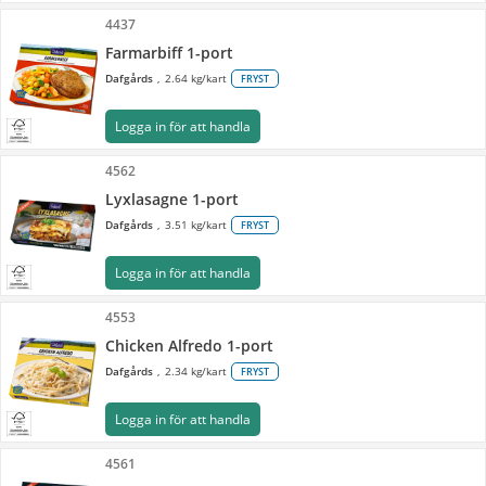
4437
Farmarbiff 1-port
Dafgårds
2.64 kg/kart
FRYST
Logga in för att handla
4562
Lyxlasagne 1-port
Dafgårds
3.51 kg/kart
FRYST
Logga in för att handla
4553
Chicken Alfredo 1-port
Dafgårds
2.34 kg/kart
FRYST
Logga in för att handla
4561