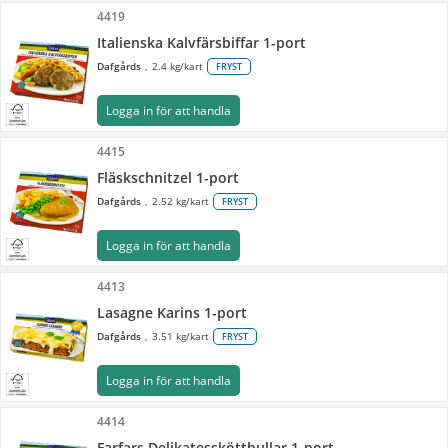
4419
Italienska Kalvfärsbiffar 1-port
Dafgårds
2.4 kg/kart
FRYST
Logga in för att handla
4415
Fläskschnitzel 1-port
Dafgårds
2.52 kg/kart
FRYST
Logga in för att handla
4413
Lasagne Karins 1-port
Dafgårds
3.51 kg/kart
FRYST
Logga in för att handla
4414
Farfars Delikatessköttbullar 1-port