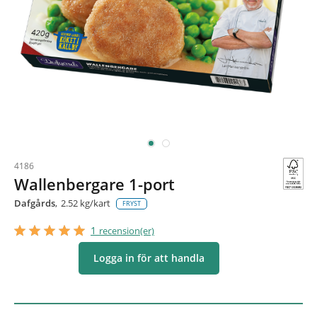
4186
Wallenbergare 1-port
Dafgårds
2.52 kg/kart
FRYST
star_border
star
star_border
star
star_border
star
star_border
star
star_border
star
1
recension(er)
Logga in för att handla