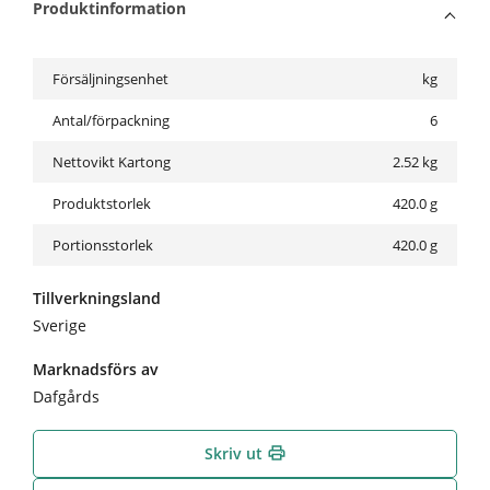
Produktinformation
Försäljningsenhet
kg
Antal/förpackning
6
Nettovikt Kartong
2.52
kg
Produktstorlek
420.0 g
Portionsstorlek
420.0 g
Tillverkningsland
Sverige
Marknadsförs av
Dafgårds
Skriv ut
print