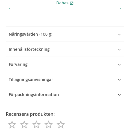
Dabas
open_in_new
Näringsvärden
(100 g)
Innehållsförteckning
Förvaring
Tillagningsanvisningar
Förpackningsinformation
Recensera produkten:
star_border
star_border
star_border
star_border
star_border
star_border
star_border
star_border
star_border
star_border