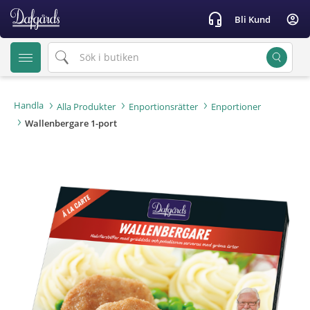
text.skipToContent
text.skipToNavigation
headset_mic
account_circle
Bli Kund
Handla
Alla Produkter
Enportionsrätter
Enportioner
Wallenbergare 1-port