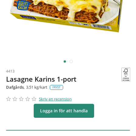
4413
Lasagne Karins 1-port
Dafgårds
3.51 kg/kart
FRYST
star_border
star
star_border
star
star_border
star
star_border
star
star_border
star
Skriv en recension
Logga in för att handla