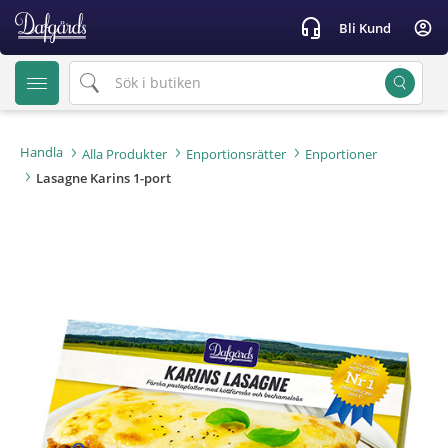
text.skipToContent
text.skipToNavigation
headset_mic
account_circle
Bli Kund
Handla
Alla Produkter
Enportionsrätter
Enportioner
Lasagne Karins 1-port