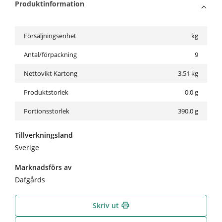
Produktinformation
Försäljningsenhet
kg
Antal/förpackning
9
Nettovikt Kartong
3.51
kg
Produktstorlek
0.0 g
Portionsstorlek
390.0 g
Tillverkningsland
Sverige
Marknadsförs av
Dafgårds
Skriv ut
print