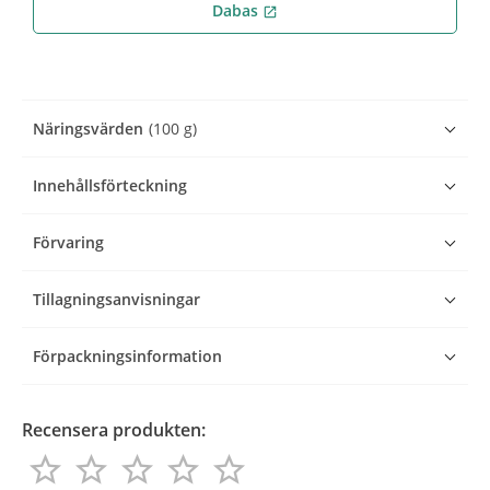
Dabas
open_in_new
Näringsvärden
(100 g)
Innehållsförteckning
Förvaring
Tillagningsanvisningar
Förpackningsinformation
Recensera produkten:
star_border
star_border
star_border
star_border
star_border
star_border
star_border
star_border
star_border
star_border