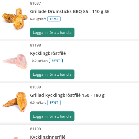
81037
Grillade Drumsticks BBQ 85 - 110 g SE
6.0 kg/kart
FRYST
Logga in för att handla
81198
Kycklingbröstfilé
10.0 kg/kart
FRYST
Logga in för att handla
81039
Grillad kycklingbröstfilé 150 - 180 g
6.0 kg/kart
FRYST
Logga in för att handla
81199
Kycklinginnerfilé