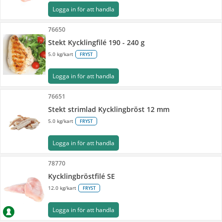
Logga in för att handla
76650
Stekt Kycklingfilé 190 - 240 g
5.0 kg/kart
FRYST
Logga in för att handla
76651
Stekt strimlad Kycklingbröst 12 mm
5.0 kg/kart
FRYST
Logga in för att handla
78770
Kycklingbröstfilé SE
12.0 kg/kart
FRYST
Logga in för att handla