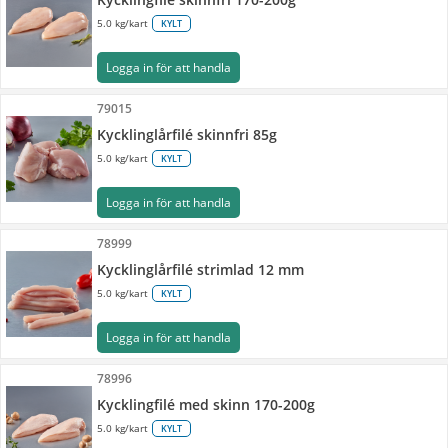
5.0 kg/kart
KYLT
Logga in för att handla
79015
Kycklinglårfilé skinnfri 85g
5.0 kg/kart
KYLT
Logga in för att handla
78999
Kycklinglårfilé strimlad 12 mm
5.0 kg/kart
KYLT
Logga in för att handla
78996
Kycklingfilé med skinn 170-200g
5.0 kg/kart
KYLT