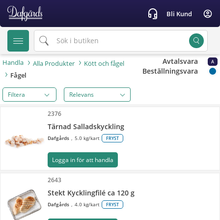
text.skipToContent
text.skipToNavigation
headset_mic
account_circle
Bli Kund
Avtalsvara
Handla
A
Alla Produkter
Kött och fågel
Beställningsvara
Fågel
Filtera
2376
Tärnad Salladskyckling
Dafgårds
5.0 kg/kart
FRYST
Logga in för att handla
2643
Stekt Kycklingfilé ca 120 g
Dafgårds
4.0 kg/kart
FRYST