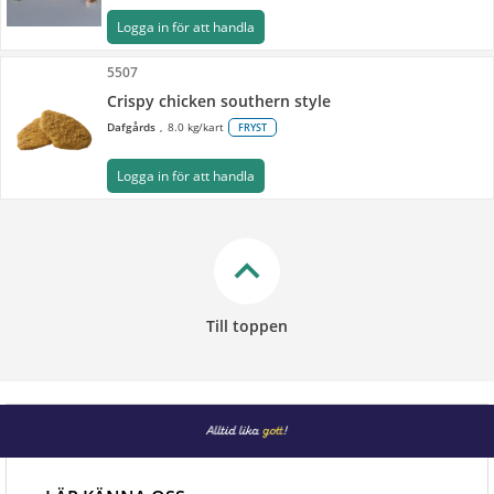
Logga in för att handla
5507
Crispy chicken southern style
Dafgårds
8.0 kg/kart
FRYST
Logga in för att handla
keyboard_arrow_up
Till toppen