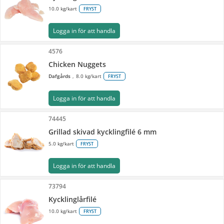
10.0 kg/kart
FRYST
Logga in för att handla
4576
Chicken Nuggets
Dafgårds
8.0 kg/kart
FRYST
Logga in för att handla
74445
Grillad skivad kycklingfilé 6 mm
5.0 kg/kart
FRYST
Logga in för att handla
73794
Kycklinglårfilé
10.0 kg/kart
FRYST